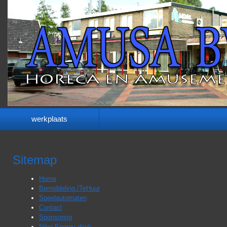
werkplaats
Sitemap
Home
Bemiddeling /TeHuur
Speelautomaten
Contact
Sponsoring
Nitro Energy drink